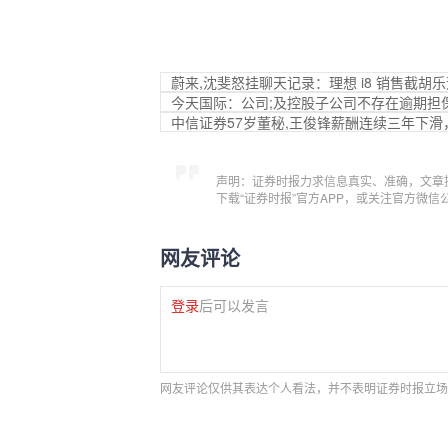
蔚来,沈斐怒挂聊天记录：理想 i8 销售截胡
今天国际：公司;及控股子公司不存在逾期担
中信证券57岁董秘,王俊锋薪酬连续三年下滑，
声明：证券时报力求信息真实、准确，文章
下载“证券时报”官方APP，或关注官方微
网友评论
登录
后可以发言
网友评论仅供其表达个人看法，并不表明证券时报立场