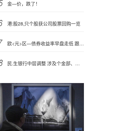
金—价，跌了！
港:股28,只个股获公司股票回购一览
欧<元>区—债券收益率早盘走低 跟随美债走势
民.生银行中层调整 涉及个金部、信用卡中心和北京分行