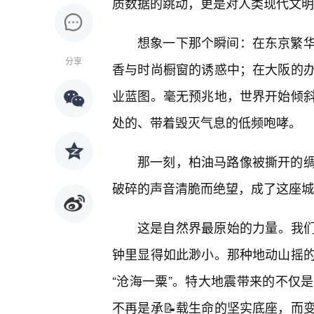
质数据的跳动，更是对人类现代文明
想象一下那个瞬间：在东京繁
分享
香与时尚橱窗的诱惑中；在大阪的
业蓝图。毫无预兆地，世界开始倾
处的、带着毁灭气息的低频咆哮。
那一刻，柏油马路像被撕开的
破碎的声音清脆而绝望，成了这座城
这是自然界最原始的力量。我们
钟里显得如此渺小。那种地动山摇
“沧海一粟”。特大地震带来的不仅
不再是承📝载生命的坚实底座，而