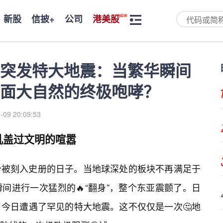
新股
信披+
公司
港美股
突发特大地震：当繁华瞬间
面大自然的终极咆哮？
-09 20:09:53
吼盖过文明的喧嚣
个被刻入史册的日子。当地球深处的板块不再满足于
间进行一次猛烈的🔥“翻身”，整个东亚震颤了。日
，今日遭遇了罕见的特大地震。这不仅仅是一次🤔地