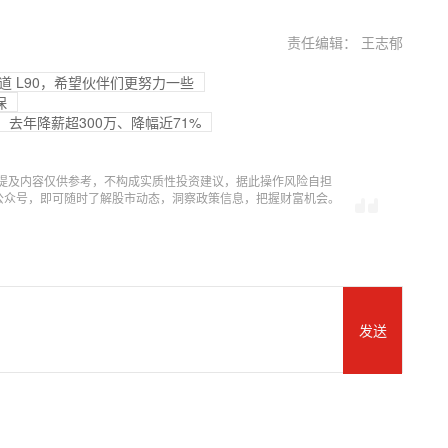
责任编辑： 王志郁
乐道 L90，希望伙伴们更努力一些
保
去年降薪超300万、降幅近71%
提及内容仅供参考，不构成实质性投资建议，据此操作风险自担
信公众号，即可随时了解股市动态，洞察政策信息，把握财富机会。
发送