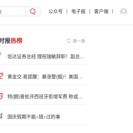
公众号
电子报
客户端
时报
热榜
换一换
信达证券总经.理祝瑞敏辞职！副总经理、财务总监张毅代行总经理
黄金交.易提醒：暴涨警{报}！美国停摆危机下，金价或剑指4000美元大关？
特{朗}普批评西班牙拒增军费 称或考虑将其移出北约
国庆假期不能<错>过的事