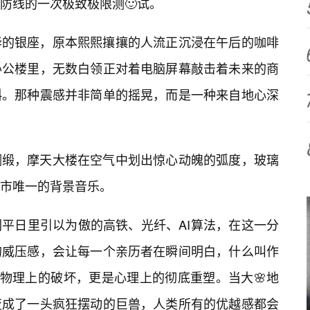
防线的一次极致极限测🙂试。
华的银座，原本熙熙攘攘的人流正沉浸在午后的咖啡
办公楼里，无数白领正对着电脑屏幕敲击着未来的商
斜。那种震感并非简单的摇晃，而是一种来自地心深
绸缎，摩天大楼在空气中划出惊心动魄的弧度，玻璃
市唯一的背景音乐。
平日里引以为傲的高铁、光纤、AI算法，在这一分
的威压感，会让每一个亲历者在瞬间明白，什么叫作
是物理上的破坏，更是心理上的彻底重塑。当大🌸地
变成了一头疯狂摆动的巨兽，人类所有的优越感都会