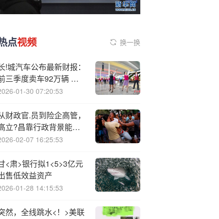
热点
视频
换一换
长!城汽车公布最新财报：
前三季度卖车92万辆 净
赚86亿元
2026-01-30 07:20:53
从财政官.员到险企高管，
高立?昌靠行政背景能否
带领中路财险破局？
2026-02-07 16:25:53
甘<肃>银行拟1<5>3亿元
出售低效益资产
2026-01-28 14:15:53
突然，全线跳水<！>美联